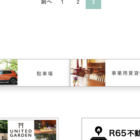
前へ
1
2
3