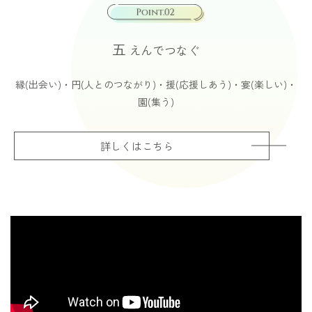
五
えんでつなぐ
縁(出会い)・円(人とのつながり)・援(応援しあう)・宴(楽しい)・
園(集う)
詳しくはこちら