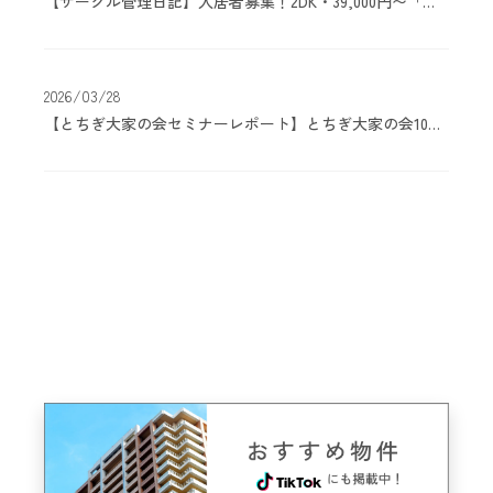
【サークル管理日記】入居者募集！2DK・39,000円〜「コーポみどり（駒生町）」
2026/03/28
【とちぎ大家の会セミナーレポート】とちぎ大家の会10周年！ボロ戸建てから1人デベロッパーへの軌跡