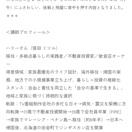
午）にふさわしい、挑戦と飛躍に背中を押す内容となりました。
＊＊＊
＜講師プロフィール＞
ハリーさん（張田 ミツル）
移住・多拠点暮らしの実践者／不動産投資家／飲食店オーナ
ー
得意領域：家族最優先のライフ設計、海外移住・帰国の実
務、地方での小規模事業立ち上げ、暮らし×投資の複線化
スタンス：自由と責任を両立した「自分の基準で生きる」、
地域と家族に根づく持続的な選択
軌跡：TV番組制作会社の多忙な日々→病気・震災を契機に方
向転換→37歳で不動産投資開始→39歳で会社員卒業（FIRE）
→家族でマレーシア・ペナン島へ移住（約8年半）→日本へ
帰国後、北海道の田舎町でジンギスカン店を開業