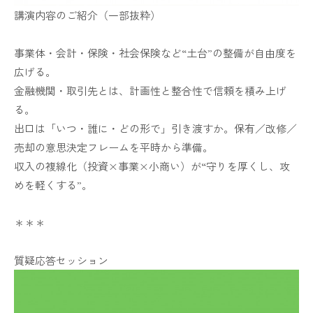
講演内容のご紹介（一部抜粋）
事業体・会計・保険・社会保険など“土台”の整備が自由度を
広げる。
金融機関・取引先とは、計画性と整合性で信頼を積み上げ
る。
出口は「いつ・誰に・どの形で」引き渡すか。保有／改修／
売却の意思決定フレームを平時から準備。
収入の複線化（投資×事業×小商い）が“守りを厚くし、攻
めを軽くする”。
＊＊＊
質疑応答セッション