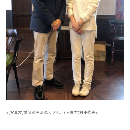
<(写真左)講師の三浦弘人さん、(写真右)村田代表>