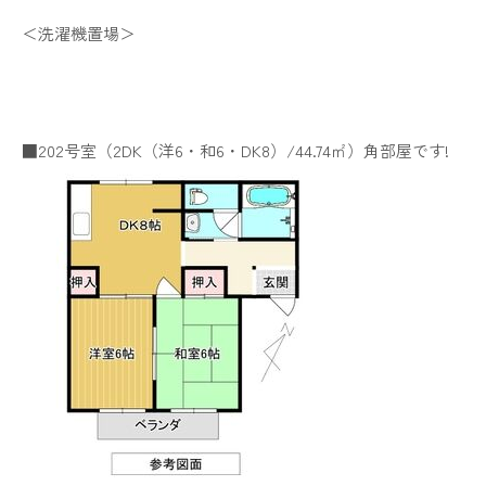
＜洗濯機置場＞
■202号室（2DK（洋6・和6・DK8）/44.74㎡）角部屋です!