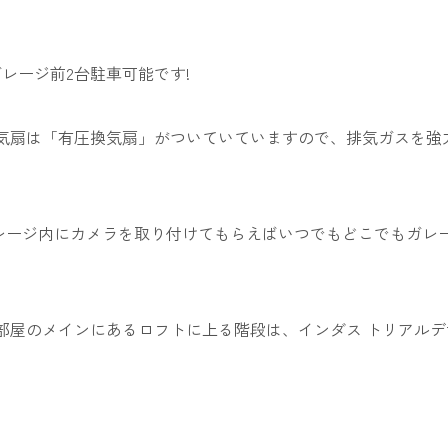
゙レージ前2台駐車可能です!
気扇は「有圧換気扇」がついていていますので、排気ガスを強
゙レージ内にカメラを取り付けてもらえばいつでもどこでもガ
部屋のメインにあるロフトに上る階段は、インダス トリアルデサ