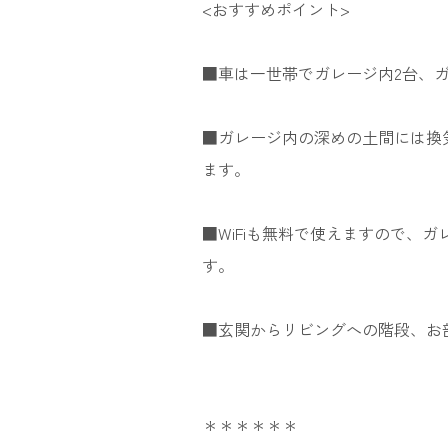
<おすすめポイント>
■車は一世帯でガレージ内2台、カ
■ガレージ内の深めの土間には換
ます。
■WiFiも無料で使えますので、カ
す。
■玄関からリビングへの階段、お
＊＊＊＊＊＊