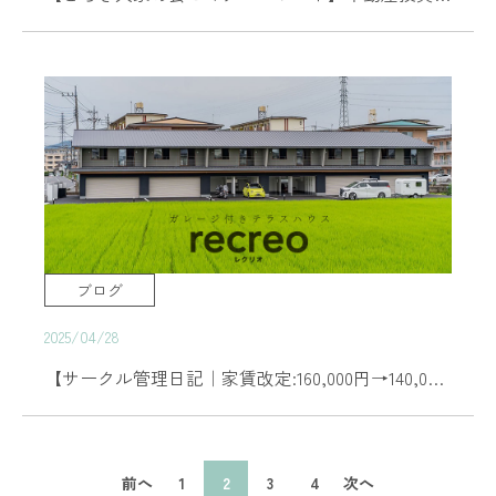
ブログ
2025/04/28
【サークル管理日記｜家賃改定:160,000円→140,000円】愛車と過ごす上質な時間。ガレー ジ付き賃貸「recreo」再募集
前へ
1
2
3
4
次へ