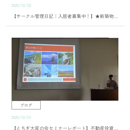
2025/10/02
【サークル管理日記｜入居者募集中！】★新築物件★御幸町戸建5棟 Ｖｉｌｌａ ＭＩＹＵＫＩ（ヴィラ ミユキ）
ブログ
2025/10/01
【とちぎ大家の会セミナーレポート】不動産投資家・ぐっちー氏によるセミナー「貧乏子たくさんからリッチファミリーへ不動産投資で成り上がり人生」開催